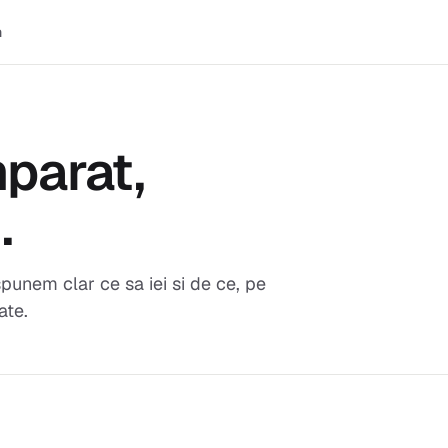
m
parat,
t
.
unem clar ce sa iei si de ce, pe
ate.