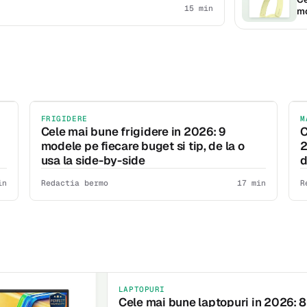
15 min
mo
FRIGIDERE
M
Cele mai bune frigidere in 2026: 9
C
modele pe fiecare buget si tip, de la o
2
usa la side-by-side
d
in
Redactia bermo
17 min
R
LAPTOPURI
Cele mai bune laptopuri in 2026: 8 