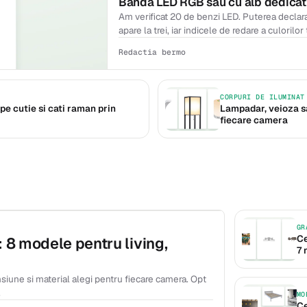
Banda LED RGB sau cu alb dedicat:
Am verificat 20 de benzi LED. Puterea declara
apare la trei, iar indicele de redare a culorilo
lumineaza mai slab si ce inseamna cu adevar
Redactia bermo
CORPURI DE ILUMINAT
pe cutie si cati raman prin
Lampadar, veioza sau
fiecare camera
GR
Ce
 8 modele pentru living,
7 
siune si material alegi pentru fiecare camera. Opt
.
MO
Ce