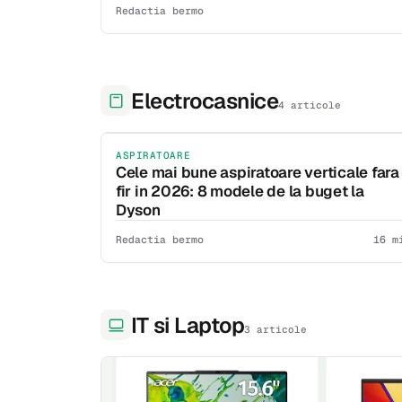
Redactia bermo
Electrocasnice
4 articole
ASPIRATOARE
Cele mai bune aspiratoare verticale fara
fir in 2026: 8 modele de la buget la
Dyson
Redactia bermo
16 m
IT si Laptop
3 articole