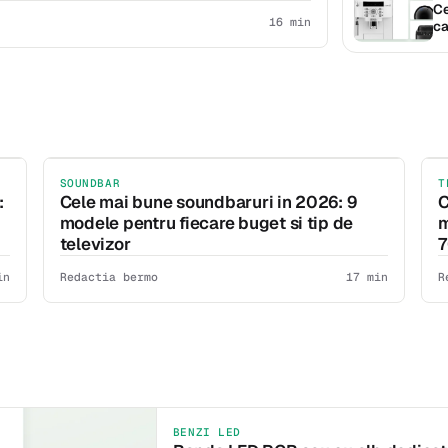
Ce
16 min
ca
SOUNDBAR
T
:
Cele mai bune soundbaruri in 2026: 9
C
modele pentru fiecare buget si tip de
m
televizor
7
in
Redactia bermo
17 min
R
BENZI LED