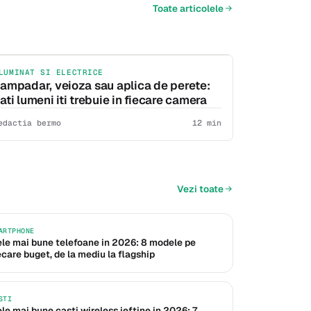
Toate articolele
LUMINAT SI ELECTRICE
ampadar, veioza sau aplica de perete:
ati lumeni iti trebuie in fiecare camera
edactia bermo
12 min
Vezi toate
ARTPHONE
le mai bune telefoane in 2026: 8 modele pe
ecare buget, de la mediu la flagship
STI
le mai bune casti wireless ieftine in 2026: 7