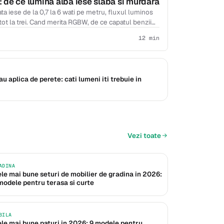
 de ce lumina alba iese slaba si murdara
ta iese de la 0,7 la 6 wati pe metru, fluxul luminos
r tot la trei. Cand merita RGBW, de ce capatul benzii
at IP20 pe o banda de bucatarie.
12 min
 aplica de perete: cati lumeni iti trebuie in
Vezi toate
ADINA
le mai bune seturi de mobilier de gradina in 2026:
modele pentru terasa si curte
BILA
le mai bune paturi in 2026: 9 modele pentru