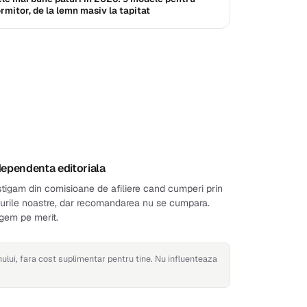
rmitor, de la lemn masiv la tapitat
dependenta editoriala
tigam din comisioane de afiliere cand cumperi prin
kurile noastre, dar recomandarea nu se cumpara.
gem pe merit.
nului, fara cost suplimentar pentru tine. Nu influenteaza