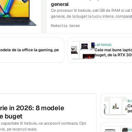
general
Ce procesor iti trebuie, cati GB de RAM si cat
general, de la buget la lucru intens, comparat
Redactia bermo
LAPTOPURI
dele de la office la gaming, pe
Cele mai bune lapto
buget, de la RTX 3
BL
Ce
rie in 2026: 8 modele
po
pe buget
capacitate iti trebuie, ce accesorii conteaza. Opt
rie, pe recenzii reale.
ES