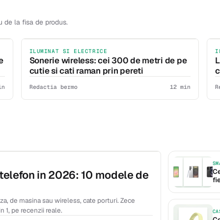
u de la fisa de produs.
ILUMINAT SI ELECTRICE
I
e
Sonerie wireless: cei 300 de metri de pe
L
cutie si cati raman prin pereti
c
in
Redactia bermo
12 min
R
SM
Ce
telefon in 2026: 10 modele de
fi
riza, de masina sau wireless, cate porturi. Zece
n 1, pe recenzii reale.
CA
Ce